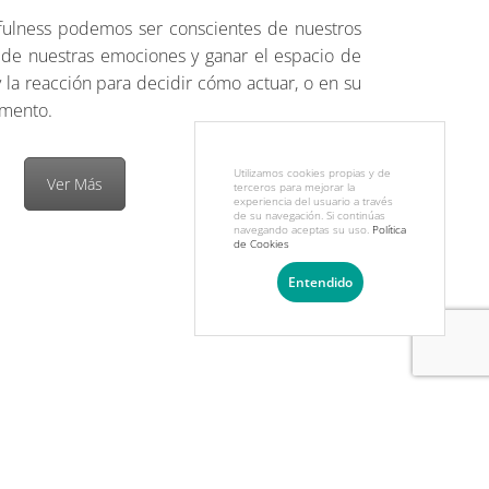
dfulness podemos ser conscientes de nuestros
de nuestras emociones y ganar el espacio de
y la reacción para decidir cómo actuar, o en su
omento.
Utilizamos cookies propias y de
Ver Más
terceros para mejorar la
experiencia del usuario a través
de su navegación. Si continúas
navegando aceptas su uso.
Política
de Cookies
Entendido
NEWSLETTER