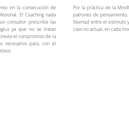
nto en la consecución de
Por la práctica de la Min
fesional. El Coaching nada
patrones de pensamiento, 
un consultor prescribe las
libertad entre el estímulo 
ógica ya que no se tratan
caso no actuar, en cada m
 previa el compromiso de la
s necesarios para, con el
tivos.
Whatsapp: 647 504 246